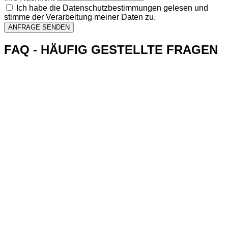
Ich habe die Datenschutzbestimmungen gelesen und
stimme der Verarbeitung meiner Daten zu.
ANFRAGE SENDEN
FAQ - HÄUFIG GESTELLTE FRAGEN
Bitte messen Sie von Rahmen zu Rahmen – also
nicht ab der Gummidichtung, sondern direkt an der
inneren Kante des Fensterrahmens entlang.
Die Bilder helfen uns, die Einbausituation vor Ort
realistisch einzuschätzen – z. B. Zugänglichkeit,
Rahmenbeschaffenheit oder besondere