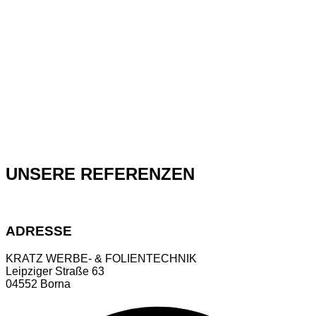
sind in klarer oder verspiegelter Variante erhältlich.
Nach der Sichtung Ihrer Anfrage und ggf. einem Vor-
Ort-Termin planen wir einen Montagetermin. Unsere
geschulten Fachkräfte führen die Folierung zügig,
sauber und mit minimaler Beeinträchtigung Ihres
Alltags durch.
UNSERE REFERENZEN
ADRESSE
KRATZ WERBE- & FOLIENTECHNIK
Leipziger Straße 63
04552 Borna